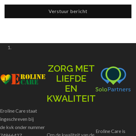
Verstuur bericht
ZORG MET
LIEFDE
EN
KWALITEIT
Eroline Care staat
ingeschreven bij
de kvk onder nummer
Eroline Care is
Om de kwaliteit van de
74866427