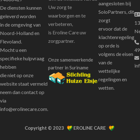
aangesloten bij
Uw zorg te
De diensten kunnen
SoloPartners, dit
waarborgen en te
geleverd worden
zorgt
13
verbeteren,
in de omgeving van
ervoor dat de
Ne
is Eroline Care uw
Noord-Holland en
klachtenregeling
zorgpart
ner.
Flevoland.
op orde is
Mocht u een
49
volgens de eisen
specifieke hulpvraag
Onze samenwerkende
van de
in
hebben
partner in Suriname
wettelijke
die niet op onze
regelingen en
website staat vermeld
wetten.
neem dan contact op
via
info@erolinecare.com
.
Copyright © 2023
EROLINE CARE