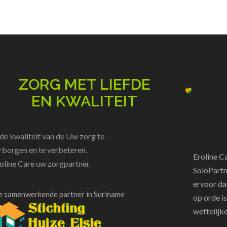
ZORG MET LIEFDE
EN KWALITEIT
e kwaliteit van de Uw zorg te
borgen en te verbeteren,
Eroline Ca
roline Care uw zorgpart
ner.
SoloPartn
ervoor da
 samenwerkende partner in Suriname
op orde i
wettelijk