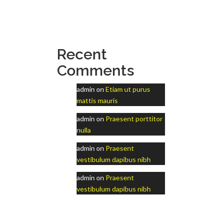
Recent
Comments
admin
on
Etiam ut purus
mattis mauris
admin
on
Praesent porttitor
nulla
admin
on
Praesent
vestibulum dapibus nibh
admin
on
Praesent
vestibulum dapibus nibh