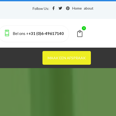
Home
about
Follow Us:
0
Bel ons +
+31 (0)6-49617140
MAAK EEN AFSPRAAK