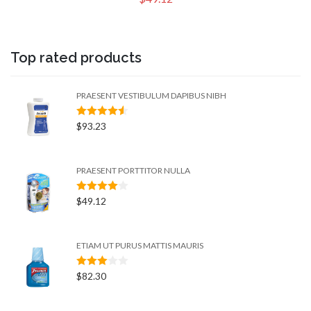
Top rated products
PRAESENT VESTIBULUM DAPIBUS NIBH
RATED
$
93.23
4.50
OUT
OF 5
PRAESENT PORTTITOR NULLA
RATED
$
49.12
4.00
OUT
OF 5
ETIAM UT PURUS MATTIS MAURIS
RATED
$
82.30
3.00
OUT
OF 5